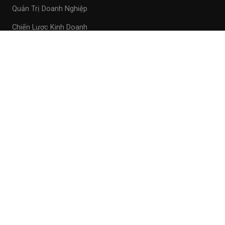
Quản Trị Doanh Nghiệp
Chiến Lược Kinh Doanh
Pháp Lý
Chính Sách Bảo Mật
Điều Khoản Sử Dụng
Giới Thiệu
Liên Hệ
Liên Hệ
Email
Facebook