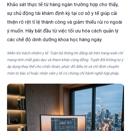
Khảo sát thực tế từ hàng ngàn trường hợp cho thấy,
sự chủ động tái khám định kỳ tại cơ sở y tế giúp cải
thiện rõ rệt tỉ lệ thành công và giảm thiểu rủi ro ngoài
ý muốn. Hãy bắt đầu từ việc tối ưu hóa cách quản lý
các chế độ dinh dưỡng khoa học hàng ngày.
Miễn trừ trách nhiệm y tế: Toàn bộ thông tin đăng tải trên trang web chỉ
mang tính chất giáo dục và tham khảo cộng đồng. Tuyệt đối không tự ý
áp dụng thay thế cho chẩn đoán, phác đồ điều trị và chỉ định chuyên
môn từ bác sĩ hoặc nhân viên y tế có chứng chỉ hành nghề hợp pháp.