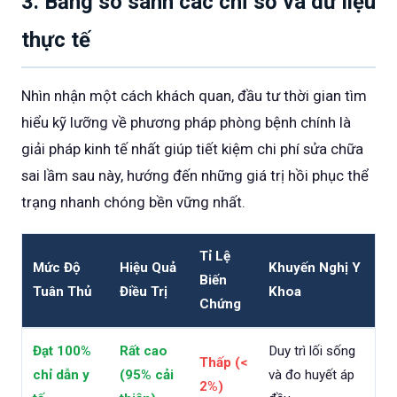
3. Bảng so sánh các chỉ số và dữ liệu
thực tế
Nhìn nhận một cách khách quan, đầu tư thời gian tìm
hiểu kỹ lưỡng về phương pháp phòng bệnh chính là
giải pháp kinh tế nhất giúp tiết kiệm chi phí sửa chữa
sai lầm sau này, hướng đến những giá trị hồi phục thể
trạng nhanh chóng bền vững nhất.
Tỉ Lệ
Mức Độ
Hiệu Quả
Khuyến Nghị Y
Biến
Tuân Thủ
Điều Trị
Khoa
Chứng
Đạt 100%
Rất cao
Duy trì lối sống
Thấp (<
chỉ dẫn y
(95% cải
và đo huyết áp
2%)