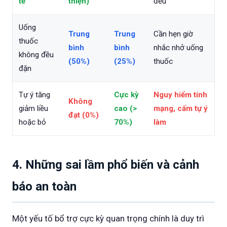
tế
thiện)
đều
Uống
Trung
Trung
Cần hẹn giờ
thuốc
bình
bình
nhắc nhở uống
không đều
(50%)
(25%)
thuốc
đặn
Tự ý tăng
Cực kỳ
Nguy hiểm tính
Không
giảm liều
cao (>
mạng, cấm tự ý
đạt (0%)
hoặc bỏ
70%)
làm
4. Những sai lầm phổ biến và cảnh
báo an toàn
Một yếu tố bổ trợ cực kỳ quan trọng chính là duy trì