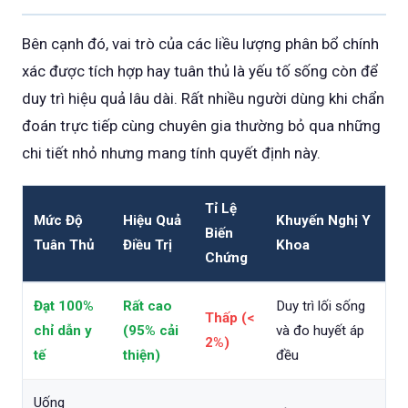
Bên cạnh đó, vai trò của các liều lượng phân bổ chính
xác được tích hợp hay tuân thủ là yếu tố sống còn để
duy trì hiệu quả lâu dài. Rất nhiều người dùng khi chẩn
đoán trực tiếp cùng chuyên gia thường bỏ qua những
chi tiết nhỏ nhưng mang tính quyết định này.
Tỉ Lệ
Mức Độ
Hiệu Quả
Khuyến Nghị Y
Biến
Tuân Thủ
Điều Trị
Khoa
Chứng
Đạt 100%
Rất cao
Duy trì lối sống
Thấp (<
chỉ dẫn y
(95% cải
và đo huyết áp
2%)
tế
thiện)
đều
Uống