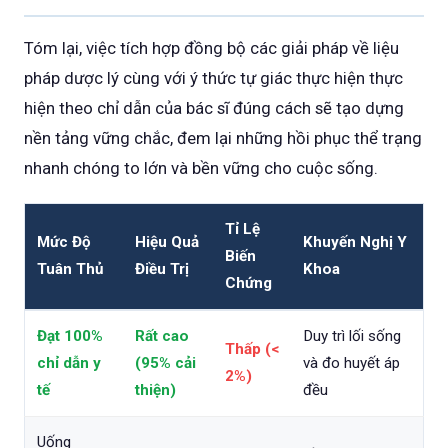
Tóm lại, việc tích hợp đồng bộ các giải pháp về liệu
pháp dược lý cùng với ý thức tự giác thực hiện thực
hiện theo chỉ dẫn của bác sĩ đúng cách sẽ tạo dựng
nền tảng vững chắc, đem lại những hồi phục thể trạng
nhanh chóng to lớn và bền vững cho cuộc sống.
Tỉ Lệ
Mức Độ
Hiệu Quả
Khuyến Nghị Y
Biến
Tuân Thủ
Điều Trị
Khoa
Chứng
Đạt 100%
Rất cao
Duy trì lối sống
Thấp (<
chỉ dẫn y
(95% cải
và đo huyết áp
2%)
tế
thiện)
đều
Uống