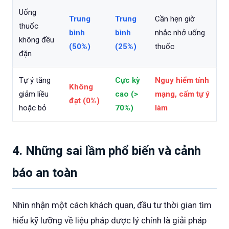
Uống
Trung
Trung
Cần hẹn giờ
thuốc
bình
bình
nhắc nhở uống
không đều
(50%)
(25%)
thuốc
đặn
Tự ý tăng
Cực kỳ
Nguy hiểm tính
Không
giảm liều
cao (>
mạng, cấm tự ý
đạt (0%)
hoặc bỏ
70%)
làm
4. Những sai lầm phổ biến và cảnh
báo an toàn
Nhìn nhận một cách khách quan, đầu tư thời gian tìm
hiểu kỹ lưỡng về liệu pháp dược lý chính là giải pháp