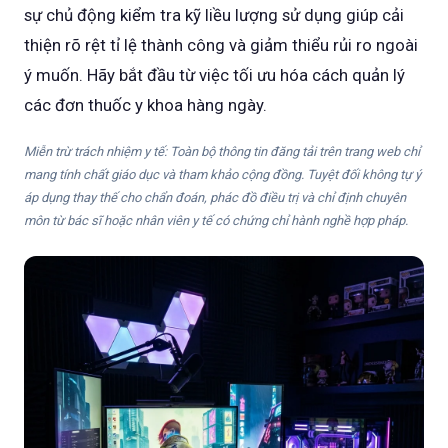
sự chủ động kiểm tra kỹ liều lượng sử dụng giúp cải
thiện rõ rệt tỉ lệ thành công và giảm thiểu rủi ro ngoài
ý muốn. Hãy bắt đầu từ việc tối ưu hóa cách quản lý
các đơn thuốc y khoa hàng ngày.
Miễn trừ trách nhiệm y tế: Toàn bộ thông tin đăng tải trên trang web chỉ
mang tính chất giáo dục và tham khảo cộng đồng. Tuyệt đối không tự ý
áp dụng thay thế cho chẩn đoán, phác đồ điều trị và chỉ định chuyên
môn từ bác sĩ hoặc nhân viên y tế có chứng chỉ hành nghề hợp pháp.