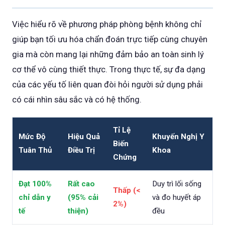
Việc hiểu rõ về phương pháp phòng bệnh không chỉ
giúp bạn tối ưu hóa chẩn đoán trực tiếp cùng chuyên
gia mà còn mang lại những đảm bảo an toàn sinh lý
cơ thể vô cùng thiết thực. Trong thực tế, sự đa dạng
của các yếu tố liên quan đòi hỏi người sử dụng phải
có cái nhìn sâu sắc và có hệ thống.
Tỉ Lệ
Mức Độ
Hiệu Quả
Khuyến Nghị Y
Biến
Tuân Thủ
Điều Trị
Khoa
Chứng
Đạt 100%
Rất cao
Duy trì lối sống
Thấp (<
chỉ dẫn y
(95% cải
và đo huyết áp
2%)
tế
thiện)
đều