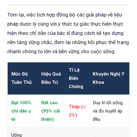
Tóm lại, việc tích hợp đồng bộ các giải pháp về liệu
pháp dược lý cùng với ý thức tự giác thực hiện thực
hiện theo chỉ dẫn của bác sĩ đúng cách sẽ tạo dựng
nền tảng vững chắc, đem lại những hồi phục thể trạng
nhanh chóng to lớn và bền vững cho cuộc sống.
Tỉ Lệ
Mức Độ
Hiệu Quả
Khuyến Nghị Y
Biến
Tuân Thủ
Điều Trị
Khoa
Chứng
Đạt 100%
Rất cao
Duy trì lối sống
Thấp (<
chỉ dẫn y
(95% cải
và đo huyết áp
2%)
tế
thiện)
đều
Uống