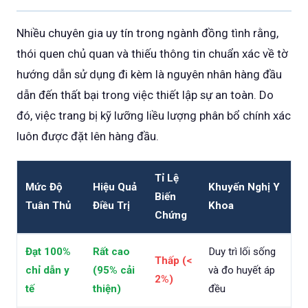
Nhiều chuyên gia uy tín trong ngành đồng tình rằng,
thói quen chủ quan và thiếu thông tin chuẩn xác về tờ
hướng dẫn sử dụng đi kèm là nguyên nhân hàng đầu
dẫn đến thất bại trong việc thiết lập sự an toàn. Do
đó, việc trang bị kỹ lưỡng liều lượng phân bổ chính xác
luôn được đặt lên hàng đầu.
Tỉ Lệ
Mức Độ
Hiệu Quả
Khuyến Nghị Y
Biến
Tuân Thủ
Điều Trị
Khoa
Chứng
Đạt 100%
Rất cao
Duy trì lối sống
Thấp (<
chỉ dẫn y
(95% cải
và đo huyết áp
2%)
tế
thiện)
đều