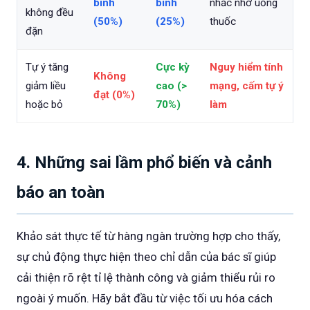
bình
bình
nhắc nhở uống
không đều
(50%)
(25%)
thuốc
đặn
Tự ý tăng
Cực kỳ
Nguy hiểm tính
Không
giảm liều
cao (>
mạng, cấm tự ý
đạt (0%)
hoặc bỏ
70%)
làm
4. Những sai lầm phổ biến và cảnh
báo an toàn
Khảo sát thực tế từ hàng ngàn trường hợp cho thấy,
sự chủ động thực hiện theo chỉ dẫn của bác sĩ giúp
cải thiện rõ rệt tỉ lệ thành công và giảm thiểu rủi ro
ngoài ý muốn. Hãy bắt đầu từ việc tối ưu hóa cách