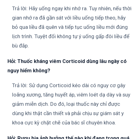
Trả lời: Hãy uống ngay khi nhớ ra. Tuy nhiên, nếu thời
gian nhớ ra đã gần sát với liều uống tiếp theo, hãy
bỏ qua liều đã quên và tiếp tục uống liều mới đúng
lịch trình. Tuyệt đối không tự ý uống gấp đôi liều để
bù đắp.
Hỏi: Thuốc kháng viêm Corticoid dùng lâu ngày có
nguy hiểm không?
Trả lời: Sử dụng Corticoid kéo dài có nguy cơ gây
loãng xương, tăng huyết áp, viêm loét dạ dày và suy
giảm miễn dịch. Do đó, loại thuốc này chỉ được
dùng khi thật cần thiết và phải chịu sự giám sát y
khoa cực kỳ chặt chẽ của bác sĩ chuyên khoa.
Hỏi: Rượu bia ảnh hưởng thế nào khi đang trong quá