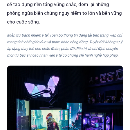
sẽ tạo dựng nền tảng vững chắc, đem lại những
phòng ngừa biến chứng nguy hiểm to lớn và bền vững
cho cuộc sống.
Miễn trừ trách nhiệm y tế: Toàn bộ thông tin đăng tải trên trang web chỉ
mang tính chất giáo dục và tham khảo cộng đồng. Tuyệt đối không tự ý
áp dụng thay thế cho chẩn đoán, phác đồ điều trị và chỉ định chuyên
môn từ bác sĩ hoặc nhân viên y tế có chứng chỉ hành nghề hợp pháp.