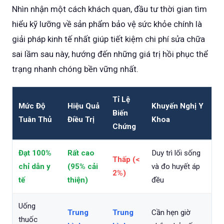
Nhìn nhận một cách khách quan, đầu tư thời gian tìm
hiểu kỹ lưỡng về sản phẩm bảo vệ sức khỏe chính là
giải pháp kinh tế nhất giúp tiết kiệm chi phí sửa chữa
sai lầm sau này, hướng đến những giá trị hồi phục thể
trạng nhanh chóng bền vững nhất.
Tỉ Lệ
Mức Độ
Hiệu Quả
Khuyến Nghị Y
Biến
Tuân Thủ
Điều Trị
Khoa
Chứng
Đạt 100%
Rất cao
Duy trì lối sống
Thấp (<
chỉ dẫn y
(95% cải
và đo huyết áp
2%)
tế
thiện)
đều
Uống
Trung
Trung
Cần hẹn giờ
thuốc