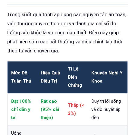
Trong suốt quá trình áp dụng các nguyên tắc an toàn,
việc thường xuyên theo dõi và đánh giá chỉ số đo
lường sức khỏe là vô cùng cần thiết. Điều này giúp
phát hiện sớm các bất thường và điều chỉnh kịp thời
theo tư vấn chuyên gia.
Tỉ Lệ
Mức Độ
Hiệu Quả
Khuyến Nghị Y
Biến
Tuân Thủ
Điều Trị
Khoa
Chứng
Đạt 100%
Rất cao
Duy trì lối sống
Thấp (<
chỉ dẫn y
(95% cải
và đo huyết áp
2%)
tế
thiện)
đều
Uống