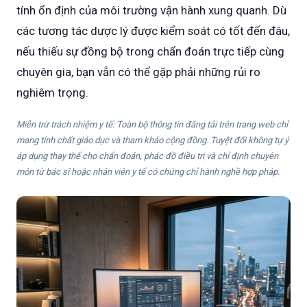
tính ổn định của môi trường vận hành xung quanh. Dù
các tương tác dược lý được kiểm soát có tốt đến đâu,
nếu thiếu sự đồng bộ trong chẩn đoán trực tiếp cùng
chuyên gia, bạn vẫn có thể gặp phải những rủi ro
nghiêm trọng.
Miễn trừ trách nhiệm y tế: Toàn bộ thông tin đăng tải trên trang web chỉ
mang tính chất giáo dục và tham khảo cộng đồng. Tuyệt đối không tự ý
áp dụng thay thế cho chẩn đoán, phác đồ điều trị và chỉ định chuyên
môn từ bác sĩ hoặc nhân viên y tế có chứng chỉ hành nghề hợp pháp.