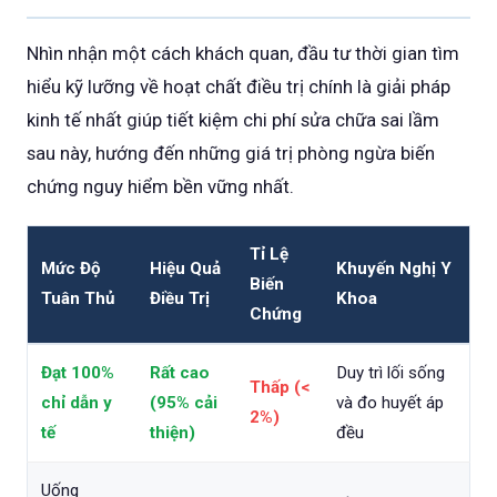
Nhìn nhận một cách khách quan, đầu tư thời gian tìm
hiểu kỹ lưỡng về hoạt chất điều trị chính là giải pháp
kinh tế nhất giúp tiết kiệm chi phí sửa chữa sai lầm
sau này, hướng đến những giá trị phòng ngừa biến
chứng nguy hiểm bền vững nhất.
Tỉ Lệ
Mức Độ
Hiệu Quả
Khuyến Nghị Y
Biến
Tuân Thủ
Điều Trị
Khoa
Chứng
Đạt 100%
Rất cao
Duy trì lối sống
Thấp (<
chỉ dẫn y
(95% cải
và đo huyết áp
2%)
tế
thiện)
đều
Uống